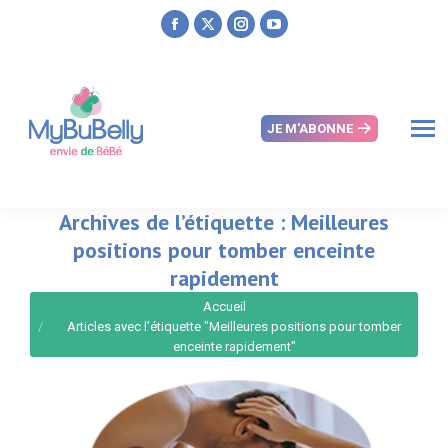
Facebook
X
Instagram
YouTube
page
page
page
page
opens
opens
opens
opens
in
in
in
in
JE M'ABONNE
new
new
new
new
window
window
window
window
Archives de l’étiquette :
Meilleures
positions pour tomber enceinte
rapidement
Vous êtes ici :
Accueil
Articles avec l’étiquette "Meilleures positions pour tomber
enceinte rapidement"