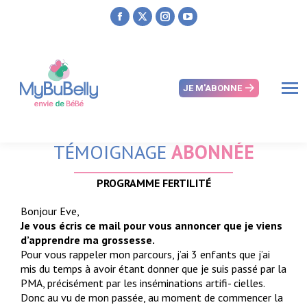
Facebook
X
Instagram
YouTube
page
page
page
page
opens
opens
opens
opens
in
in
in
in
JE M'ABONNE
new
new
new
new
window
window
window
window
TÉMOIGNAGE
ABONNÉE
PROGRAMME FERTILITÉ
Bonjour Eve,
Je vous écris ce mail pour vous annoncer que je viens
d’apprendre ma grossesse.
Pour vous rappeler mon parcours, j’ai 3 enfants que j’ai
mis du temps à avoir étant donner que je suis passé par la
PMA, précisément par les inséminations artifi- cielles.
Donc au vu de mon passée, au moment de commencer la