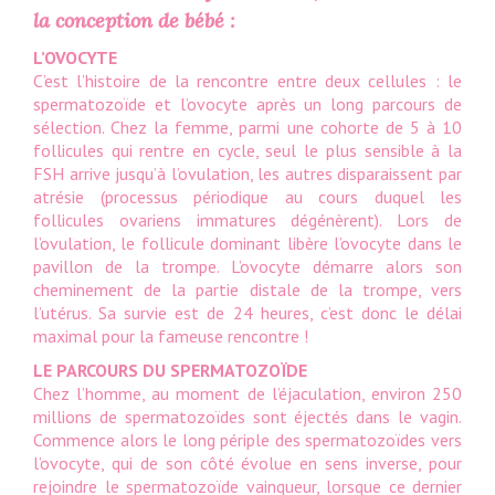
la conception de bébé :
L’OVOCYTE
C’est l’histoire de la rencontre entre deux cellules : le
spermatozoïde et l’ovocyte après un long parcours de
sélection. Chez la femme, parmi une cohorte de 5 à 10
follicules qui rentre en cycle, seul le plus sensible à la
FSH arrive jusqu’à l’ovulation, les autres disparaissent par
atrésie (processus périodique au cours duquel les
follicules ovariens immatures dégénèrent). Lors de
l’ovulation, le follicule dominant libère l’ovocyte dans le
pavillon de la trompe. L’ovocyte démarre alors son
cheminement de la partie distale de la trompe, vers
l’utérus. Sa survie est de 24 heures, c’est donc le délai
maximal pour la fameuse rencontre !
LE PARCOURS DU SPERMATOZOÏDE
Chez l’homme, au moment de l’éjaculation, environ 250
millions de spermatozoïdes sont éjectés dans le vagin.
Commence alors le long périple des spermatozoïdes vers
l’ovocyte, qui de son côté évolue en sens inverse, pour
rejoindre le spermatozoïde vainqueur, lorsque ce dernier