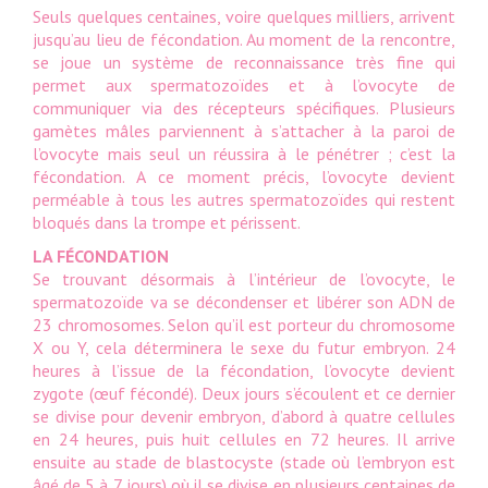
Seuls quelques centaines, voire quelques milliers, arrivent
jusqu’au lieu de fécondation. Au moment de la rencontre,
se joue un système de reconnaissance très fine qui
permet aux spermatozoïdes et à l’ovocyte de
communiquer via des récepteurs spécifiques. Plusieurs
gamètes mâles parviennent à s’attacher à la paroi de
l’ovocyte mais seul un réussira à le pénétrer ; c’est la
fécondation. A ce moment précis, l’ovocyte devient
perméable à tous les autres spermatozoïdes qui restent
bloqués dans la trompe et périssent.
LA FÉCONDATION
Se trouvant désormais à l’intérieur de l’ovocyte, le
spermatozoïde va se décondenser et libérer son ADN de
23 chromosomes. Selon qu’il est porteur du chromosome
X ou Y, cela déterminera le sexe du futur embryon. 24
heures à l’issue de la fécondation, l’ovocyte devient
zygote (œuf fécondé). Deux jours s’écoulent et ce dernier
se divise pour devenir embryon, d’abord à quatre cellules
en 24 heures, puis huit cellules en 72 heures. Il arrive
ensuite au stade de blastocyste (stade où l’embryon est
âgé de 5 à 7 jours) où il se divise en plusieurs centaines de