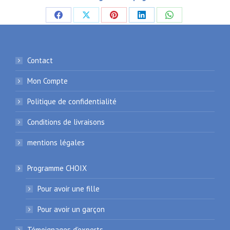
Partager
Partager
Partager
Partager
Partager
sur
sur
sur
sur
sur
Facebook
X
Pinterest
LinkedIn
WhatsApp
Contact
Mon Compte
Politique de confidentialité
Conditions de livraisons
mentions légales
Programme CHOIX
Pour avoir une fille
Pour avoir un garçon
Témoignages d’experts