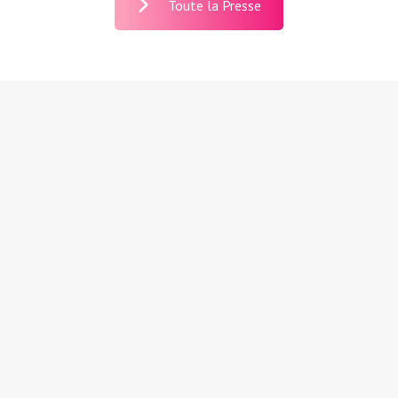
Toute la Presse
Partager cette page
Partager
Partager
Partager
Partager
Partager
sur
sur
sur
sur
sur
Facebook
X
Pinterest
LinkedIn
WhatsApp
Contact
Mon Compte
Politique de confidentialité
Conditions de livraisons
mentions légales