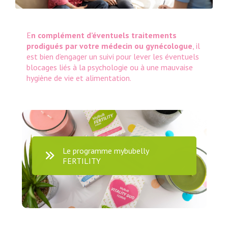
E
n complément d’éventuels traitements
prodigués par votre médecin ou gynécologue
, il
est bien d’engager un suivi pour lever les éventuels
blocages liés à la psychologie ou à une mauvaise
hygiène de vie et alimentation.
Le programme mybubelly
FERTILITY