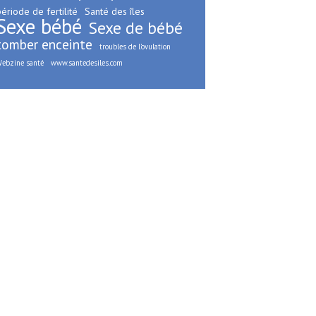
ériode de fertilité
Santé des îles
Sexe bébé
Sexe de bébé
tomber enceinte
troubles de l’ovulation
ebzine santé
www.santedesiles.com