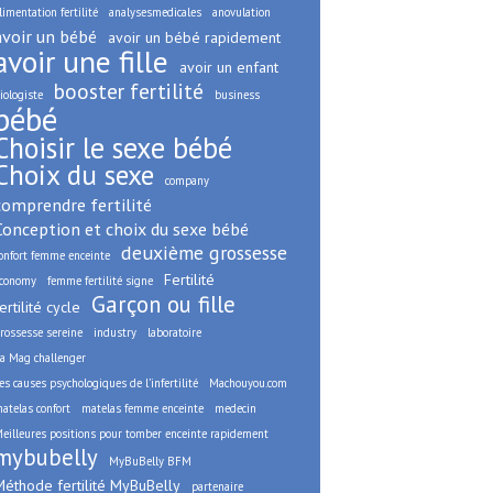
limentation fertilité
analysesmedicales
anovulation
avoir un bébé
avoir un bébé rapidement
avoir une fille
avoir un enfant
booster fertilité
iologiste
business
bébé
Choisir le sexe bébé
Choix du sexe
company
comprendre fertilité
Conception et choix du sexe bébé
deuxième grossesse
onfort femme enceinte
Fertilité
conomy
femme fertilité signe
Garçon ou fille
ertilité cycle
rossesse sereine
industry
laboratoire
a Mag challenger
es causes psychologiques de l’infertilité
Machouyou.com
atelas confort
matelas femme enceinte
medecin
eilleures positions pour tomber enceinte rapidement
mybubelly
MyBuBelly BFM
Méthode fertilité MyBuBelly
partenaire