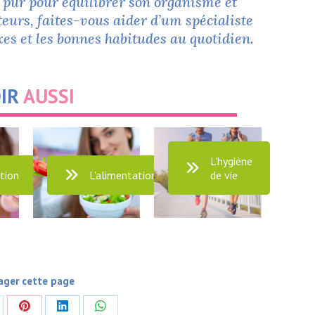
ir pur pour équilibrer son organisme et
eurs, faites-vous aider d’um spécialiste
xes et les bonnes habitudes au quotidien.
IR
AUSSI
L'hygiène
ation
L'alimentation
de vie
ager cette page