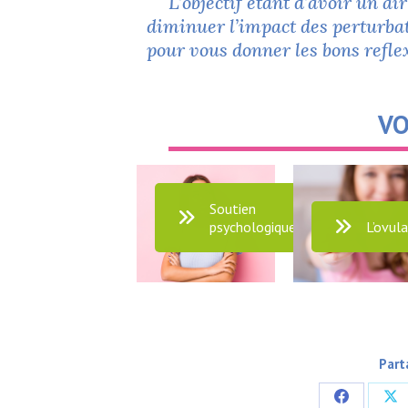
L’objectif étant d’avoir un a
diminuer l’impact des perturbat
pour vous donner les bons refle
VO
Soutien
psychologique
L’ovul
Part