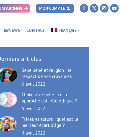
MON COMPTE
E M'ABONNE
Facebook
X
Instagram
YouTube
page
page
page
page
opens
opens
opens
opens
BBNEWS
CONTACT
FRANÇAIS
in
in
in
in
new
new
new
new
window
window
window
window
erniers articles
Sexe bébé et religion : le
respect de vos croyances
6 avril 2022
Choix sexe bébé : cette
approche est-elle éthique ?
5 avril 2022
Frères et sœurs : quel est le
meilleur écart d’âge ?
4 avril 2022