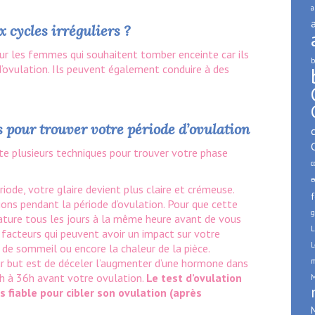
a
x cycles irréguliers ?
our les femmes qui souhaitent tomber enceinte car ils
b
 d’ovulation. Ils peuvent également conduire à des
us pour trouver votre période d’ovulation
xiste plusieurs techniques pour trouver votre phase
c
e
riode, votre glaire devient plus claire et crémeuse.
f
tions pendant la période d’ovulation. Pour que cette
g
ature tous les jours à la même heure avant de vous
L
 facteurs qui peuvent avoir un impact sur votre
L
de sommeil ou encore la chaleur de la pièce.
m
r but est de déceler l’augmenter d’une hormone dans
4h à 36h avant votre ovulation.
Le test d’ovulation
M
 fiable pour cibler son ovulation (après