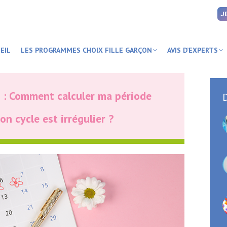
J
EIL
LES PROGRAMMES CHOIX FILLE GARÇON
AVIS D’EXPERTS
: Comment calculer ma période
D
on cycle est irrégulier ?