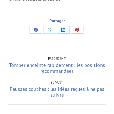
Partager
Partager
Partager
Partager
Partager
sur
sur
sur
sur
Facebook
X
LinkedIn
Pinterest
Navigation
article
PRÉCÉDENT
Tomber enceinte rapidement : les positions
Article
recommandées
précédent
:
SUIVANT
Fausses couches : les idées reçues à ne pas
Article
suivre
suivant
: