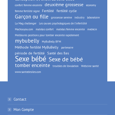
deuxième grossesse
confort femme enceinte
economy
Fertilité
fertilité cycle
femme fertilité signe
Garçon ou fille
grossesse sereine
industry
laboratoire
La Mag challenger
Les causes psychologiques de l’infertilité
Machouyou.com
matelas confort
matelas femme enceinte
medecin
Meilleures positions pour tomber enceinte rapidement
mybubelly
MyBuBelly BFM
Méthode fertilité MyBuBelly
partenaire
période de fertilité
Santé des îles
Sexe bébé
Sexe de bébé
tomber enceinte
troubles de l’ovulation
Webzine santé
www.santedesiles.com
Contact
Mon Compte