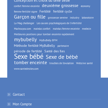
Conception et choix du sexe bébé
deuxième grossesse
confort femme enceinte
economy
Fertilité
fertilité cycle
femme fertilité signe
Garçon ou fille
grossesse sereine
industry
laboratoire
La Mag challenger
Les causes psychologiques de l’infertilité
Machouyou.com
matelas confort
matelas femme enceinte
medecin
Meilleures positions pour tomber enceinte rapidement
mybubelly
MyBuBelly BFM
Méthode fertilité MyBuBelly
partenaire
période de fertilité
Santé des îles
Sexe bébé
Sexe de bébé
tomber enceinte
troubles de l’ovulation
Webzine santé
www.santedesiles.com
Contact
Mon Compte