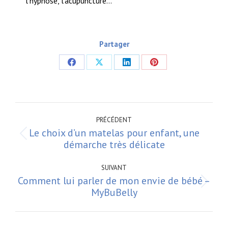
l’hypnose, l’acupuncture…
Partager
Partager
Partager
Partager
Partager
sur
sur
sur
sur
Facebook
X
LinkedIn
Pinterest
Navigation
article
PRÉCÉDENT
Le choix d’un matelas pour enfant, une
Article
démarche très délicate
précédent
:
SUIVANT
Comment lui parler de mon envie de bébé –
Article
MyBuBelly
suivant
: