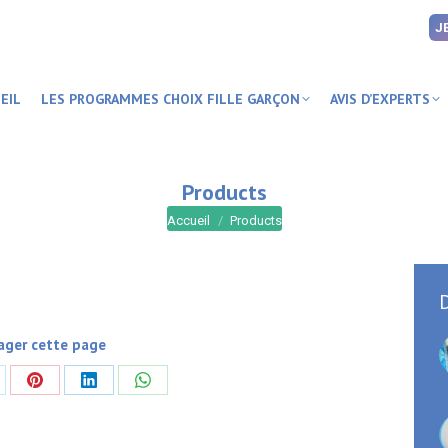
J
EIL
LES PROGRAMMES CHOIX FILLE GARÇON
AVIS D’EXPERTS
Products
Vous êtes ici :
Accueil
Products
D
ager cette page
rtager
Partager
Partager
Partager
sur
sur
sur