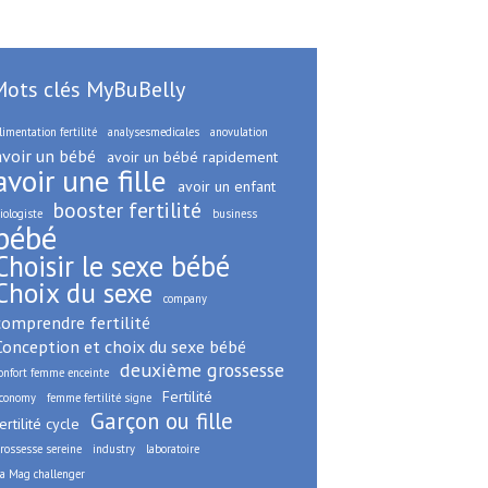
Mots clés MyBuBelly
limentation fertilité
analysesmedicales
anovulation
avoir un bébé
avoir un bébé rapidement
avoir une fille
avoir un enfant
booster fertilité
iologiste
business
bébé
Choisir le sexe bébé
Choix du sexe
company
comprendre fertilité
Conception et choix du sexe bébé
deuxième grossesse
onfort femme enceinte
Fertilité
conomy
femme fertilité signe
Garçon ou fille
ertilité cycle
rossesse sereine
industry
laboratoire
a Mag challenger