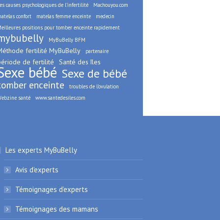
es causes psychologiques de l’infertilité
Machouyou.com
atelas confort
matelas femme enceinte
medecin
eilleures positions pour tomber enceinte rapidement
mybubelly
MyBuBelly BFM
Méthode fertilité MyBuBelly
partenaire
ériode de fertilité
Santé des îles
Sexe bébé
Sexe de bébé
tomber enceinte
troubles de l’ovulation
ebzine santé
www.santedesiles.com
Les experts MyBuBelly
Avis d’experts
Témoignages d’experts
Témoignages des mamans