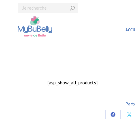
Recherche
:
ACCU
[asp_show_all_products]
Part
Partager
Pa
sur
sur