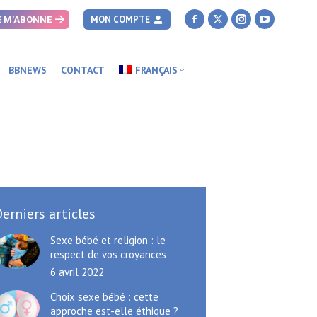
MON COMPTE
E M'ABONNE
Facebook
X
Instagram
YouTube
page
page
page
page
opens
opens
opens
opens
BBNEWS
CONTACT
FRANÇAIS
in
in
in
in
new
new
new
new
window
window
window
window
erniers articles
Sexe bébé et religion : le
respect de vos croyances
6 avril 2022
Choix sexe bébé : cette
approche est-elle éthique ?