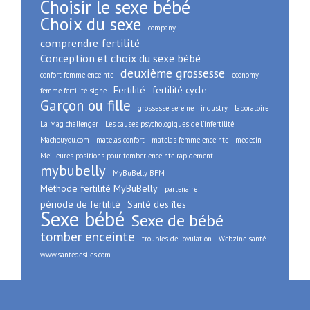
Choisir le sexe bébé
Choix du sexe
company
comprendre fertilité
Conception et choix du sexe bébé
deuxième grossesse
confort femme enceinte
economy
Fertilité
fertilité cycle
femme fertilité signe
Garçon ou fille
grossesse sereine
industry
laboratoire
La Mag challenger
Les causes psychologiques de l’infertilité
Machouyou.com
matelas confort
matelas femme enceinte
medecin
Meilleures positions pour tomber enceinte rapidement
mybubelly
MyBuBelly BFM
Méthode fertilité MyBuBelly
partenaire
période de fertilité
Santé des îles
Sexe bébé
Sexe de bébé
tomber enceinte
troubles de l’ovulation
Webzine santé
www.santedesiles.com