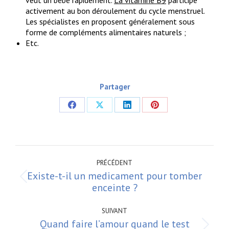
veut un bébé rapidement.
La vitamine B9
participe
activement au bon déroulement du cycle menstruel.
Les spécialistes en proposent généralement sous
forme de compléments alimentaires naturels ;
Etc.
Partager
Partager
Partager
Partager
Partager
sur
sur
sur
sur
Facebook
X
LinkedIn
Pinterest
Navigation
article
PRÉCÉDENT
Existe-t-il un medicament pour tomber
Article
enceinte ?
précédent
:
SUIVANT
Quand faire l’amour quand le test