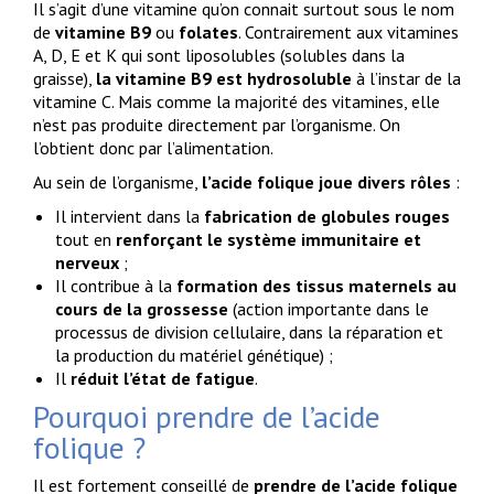
Il s’agit d’une vitamine qu’on connait surtout sous le nom
de
vitamine B9
ou
folates
. Contrairement aux vitamines
A, D, E et K qui sont liposolubles (solubles dans la
graisse),
la vitamine B9 est hydrosoluble
à l’instar de la
vitamine C. Mais comme la majorité des vitamines, elle
n’est pas produite directement par l’organisme. On
l’obtient donc par l’alimentation.
Au sein de l’organisme,
l’acide folique joue divers rôles
:
Il intervient dans la
fabrication de globules rouges
tout en
renforçant le système immunitaire et
nerveux
;
Il contribue à la
formation des tissus maternels au
cours de la grossesse
(action importante dans le
processus de division cellulaire, dans la réparation et
la production du matériel génétique) ;
Il
réduit l’état de fatigue
.
Pourquoi prendre de l’acide
folique ?
Il est fortement conseillé de
prendre de l’acide folique