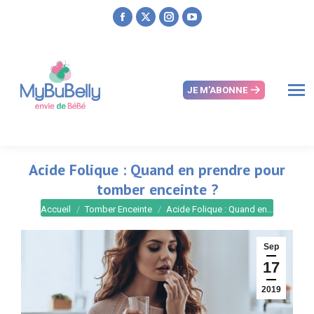
Facebook
X
Instagram
YouTube
page
page
page
page
opens
opens
opens
opens
in
in
in
in
JE M'ABONNE
new
new
new
new
window
window
window
window
Acide Folique : Quand en prendre pour
tomber enceinte ?
Vous êtes ici :
Accueil
Tomber Enceinte
Acide Folique : Quand en…
Sep
17
2019