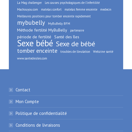
La Mag challenger
Les causes psychologiques de l’infertilité
Machouyou.com
matelas confort
matelas femme enceinte
medecin
Meilleures positions pour tomber enceinte rapidement
mybubelly
MyBuBelly BFM
Méthode fertilité MyBuBelly
partenaire
période de fertilité
Santé des îles
Sexe bébé
Sexe de bébé
tomber enceinte
troubles de l’ovulation
Webzine santé
www.santedesiles.com
Contact
Mon Compte
Politique de confidentialité
Conditions de livraisons