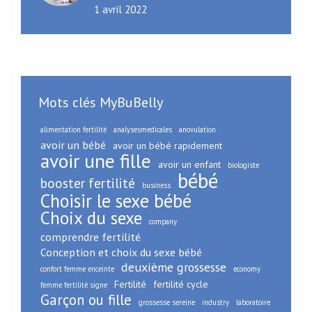
1 avril 2022
Mots clés MyBuBelly
alimentation fertilité
analysesmedicales
anovulation
avoir un bébé
avoir un bébé rapidement
avoir une fille
avoir un enfant
biologiste
bébé
booster fertilité
business
Choisir le sexe bébé
Choix du sexe
company
comprendre fertilité
Conception et choix du sexe bébé
deuxième grossesse
confort femme enceinte
economy
Fertilité
fertilité cycle
femme fertilité signe
Garçon ou fille
grossesse sereine
industry
laboratoire