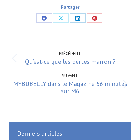
Partager
Partager
Partager
Partager
Partager
sur
sur
sur
sur
Facebook
X
LinkedIn
Pinterest
Navigation
article
PRÉCÉDENT
Qu’est-ce que les pertes marron ?
Article
précédent
:
SUIVANT
MYBUBELLY dans le Magazine 66 minutes
Article
sur M6
suivant
:
Derniers articles