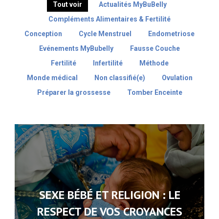
Tout voir
Actualités MyBuBelly
Compléments Alimentaires & Fertilité
Conception
Cycle Menstruel
Endometriose
Evénements MyBubelly
Fausse Couche
Fertilité
Infertilité
Méthode
Monde médical
Non classifié(e)
Ovulation
Préparer la grossesse
Tomber Enceinte
SEXE BÉBÉ ET RELIGION : LE
RESPECT DE VOS CROYANCES