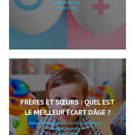
Tomber Enceinte
5 avril 2022
FRÈRES ET SŒURS : QUEL EST
LE MEILLEUR ÉCART D’ÂGE ?
Actualités MyBuBelly
,
Fertilité
,
Méthode
,
Tomber Enceinte
4 avril 2022