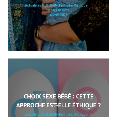
Actualités MyBuBelly
,
Fertilité
,
Méthode
,
Tomber Enceinte
6 avril 2022
CHOIX SEXE BÉBÉ : CETTE
APPROCHE EST-ELLE ÉTHIQUE ?
Actualités MyBuBelly
,
Fertilité
,
Méthode
,