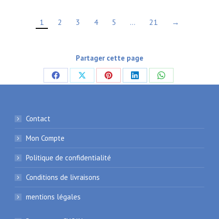
1
2
3
4
5
…
21
→
Partager cette page
Partager
Partager
Partager
Partager
Partager
sur
sur
sur
sur
sur
Facebook
X
Pinterest
LinkedIn
WhatsApp
Contact
Mon Compte
Politique de confidentialité
Conditions de livraisons
mentions légales