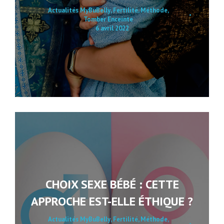
Actualités MyBuBelly
,
Fertilité
,
Méthode
,
Tomber Enceinte
6 avril 2022
CHOIX SEXE BÉBÉ : CETTE
APPROCHE EST-ELLE ÉTHIQUE ?
Actualités MyBuBelly
,
Fertilité
,
Méthode
,