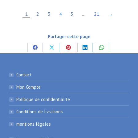
1
2
3
4
5
…
21
→
Partager cette page
Partager
Partager
Partager
Partager
Partager
sur
sur
sur
sur
sur
Facebook
X
Pinterest
LinkedIn
WhatsApp
Contact
Mon Compte
Politique de confidentialité
Conditions de livraisons
mentions légales