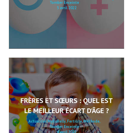
Tomber Enceinte
5 avril 2022
FRÈRES ET SŒURS : QUEL EST
LE MEILLEUR ÉCART D’ÂGE ?
Actualités MyBuBelly
,
Fertilité
,
Méthode
,
Tomber Enceinte
4 avril 2022