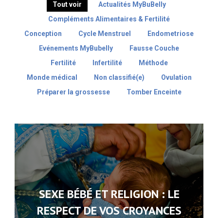
Tout voir
Actualités MyBuBelly
Compléments Alimentaires & Fertilité
Conception
Cycle Menstruel
Endometriose
Evénements MyBubelly
Fausse Couche
Fertilité
Infertilité
Méthode
Monde médical
Non classifié(e)
Ovulation
Préparer la grossesse
Tomber Enceinte
SEXE BÉBÉ ET RELIGION : LE
RESPECT DE VOS CROYANCES